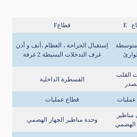
ع E
قطاعF
متوسطة
إستقبال الجراحة ، العظام ،أنف و أذن
وارئ
غرف التدخلات البسيطة 2 غرفة
ت القلب
القسطرة الداخلية
لصدر
عمليات
قطاع عمليات
 مناظير
وحدة مناظير الجهاز الهضمي
 الهضمي