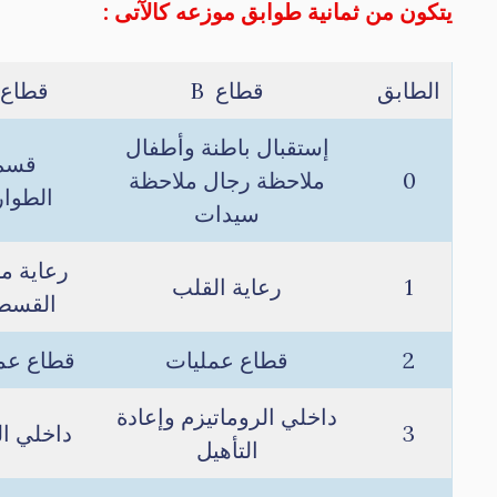
يتكون من ثمانية طوابق موزعه كالآتى :
الطابق
قطاع B
قطاع C
إستقبال باطنة وأطفال
قسم
0
ملاحظة رجال ملاحظة
الطوا
سيدات
رعاية ما
1
رعاية القلب
القسط
2
قطاع عمليات
قطاع عم
داخلي الروماتيزم وإعادة
3
داخلي ا
التأهيل