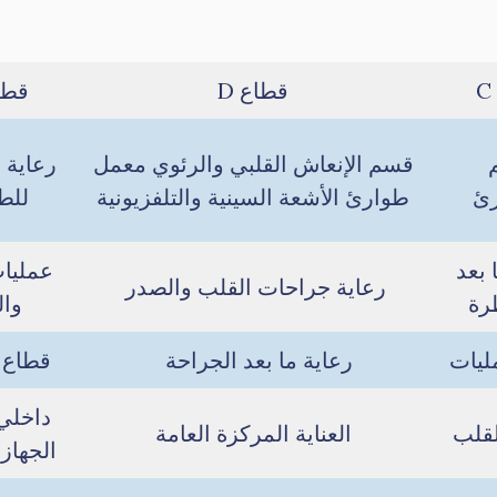
قطاع D
قطا
قسم الإنعاش القلبي والرئوي معمل
رعاية 
رئ
طوارئ الأشعة السينية والتلفزيونية
للط
 بعد
عمليا
رعاية جراحات القلب والصدر
رة
وا
ليات
رعاية ما بعد الجراحة
قطاع 
داخلي
لقلب
العناية المركزة العامة
الجهاز